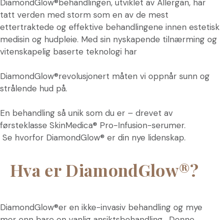
DiamondGlow®behandlingen, utviklet av Allergan, har
tatt verden med storm som en av de mest
ettertraktede og effektive behandlingene innen estetisk
medisin og hudpleie. Med sin nyskapende tilnærming og
vitenskapelig baserte teknologi har
DiamondGlow®revolusjonert måten vi oppnår sunn og
strålende hud på.
En behandling så unik som du er – drevet av
førsteklasse SkinMedica® Pro-Infusion-serumer.
Se hvorfor DiamondGlow® er din nye lidenskap.
Hva er DiamondGlow®?
DiamondGlow®er en ikke-invasiv behandling og mye
mer enn bare en vanlig ansiktsbehandling. Denne