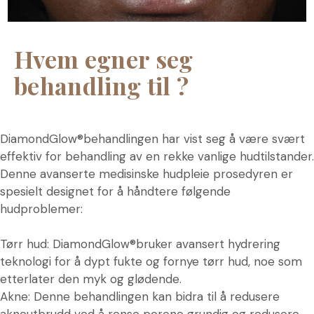
Hvem egner seg
behandling til ?
DiamondGlow®behandlingen har vist seg å være svært
effektiv for behandling av en rekke vanlige hudtilstander.
Denne avanserte medisinske hudpleie prosedyren er
spesielt designet for å håndtere følgende
hudproblemer:
Tørr hud: DiamondGlow®bruker avansert hydrering
teknologi for å dypt fukte og fornye tørr hud, noe som
etterlater den myk og glødende.
Akne: Denne behandlingen kan bidra til å redusere
akneutbrudd ved å rense porene grundig og redusere