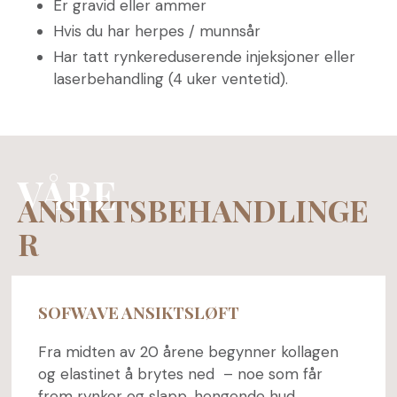
Er gravid eller ammer
Hvis du har herpes / munnsår
Har tatt rynkereduserende injeksjoner eller
laserbehandling (4 uker ventetid).
VÅRE
ANSIKTSBEHANDLINGE
R
SOFWAVE ANSIKTSLØFT
Fra midten av 20 årene begynner kollagen
og elastinet å brytes ned – noe som får
frem rynker og slapp, hengende hud