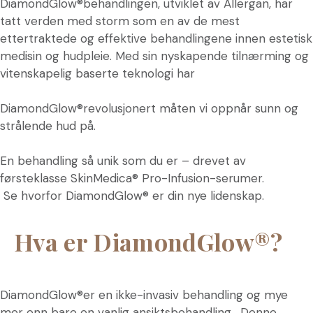
DiamondGlow®behandlingen, utviklet av Allergan, har
tatt verden med storm som en av de mest
ettertraktede og effektive behandlingene innen estetisk
medisin og hudpleie. Med sin nyskapende tilnærming og
vitenskapelig baserte teknologi har
DiamondGlow®revolusjonert måten vi oppnår sunn og
strålende hud på.
En behandling så unik som du er – drevet av
førsteklasse SkinMedica® Pro-Infusion-serumer.
Se hvorfor DiamondGlow® er din nye lidenskap.
Hva er DiamondGlow®?
DiamondGlow®er en ikke-invasiv behandling og mye
mer enn bare en vanlig ansiktsbehandling. Denne