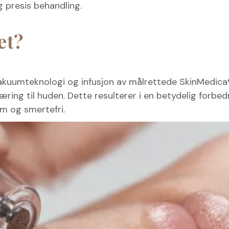
g presis behandling.
et?
kuumteknologi og infusjon av målrettede SkinMedica®
æring til huden. Dette resulterer i en betydelig forbed
m og smertefri.