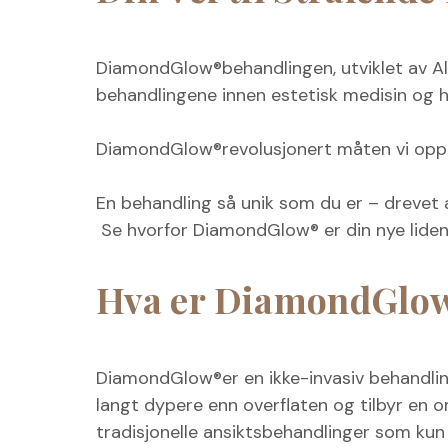
DiamondGlow®behandlingen, utviklet av Al
behandlingene innen estetisk medisin og h
DiamondGlow®revolusjonert måten vi oppn
En behandling så unik som du er – drevet 
Se hvorfor DiamondGlow® er din nye liden
Hva er DiamondGlo
DiamondGlow®er en ikke-invasiv behandli
langt dypere enn overflaten og tilbyr en 
tradisjonelle ansiktsbehandlinger som ku