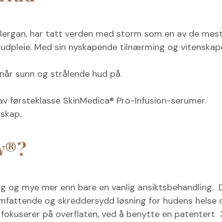
lergan, har tatt verden med storm som en av de mest
udpleie. Med sin nyskapende tilnærming og vitenskape
år sunn og strålende hud på.
av førsteklasse SkinMedica® Pro-Infusion-serumer.
skap.
w®?
ng og mye mer enn bare en vanlig ansiktsbehandling.
omfattende og skreddersydd løsning for hudens helse o
n fokuserer på overflaten, ved å benytte en patenter