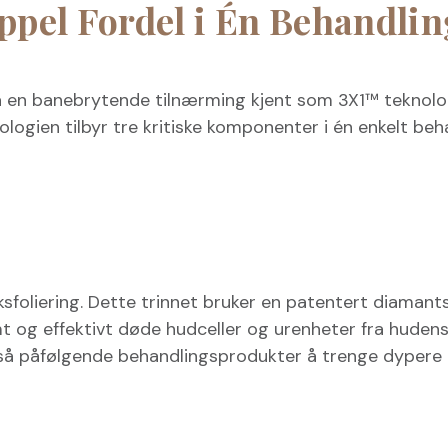
ppel Fordel i Én Behandlin
en banebrytende tilnærming kjent som 3X1™ teknologi
ologien tilbyr tre kritiske komponenter i én enkelt be
sfoliering. Dette trinnet bruker en patentert diamant
 og effektivt døde hudceller og urenheter fra hudens 
gså påfølgende behandlingsprodukter å trenge dypere i